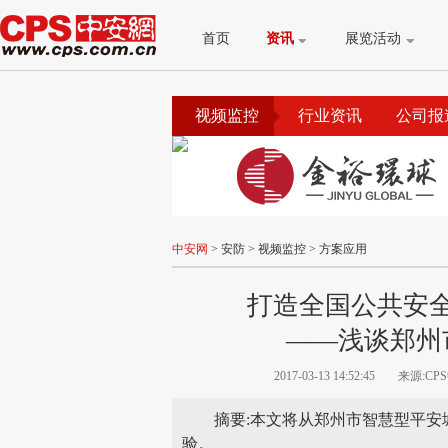
首页
资讯
展览活动
视频监控
行业资讯
公司报
产品专题
品牌
中安网
>
安防
>
视频监控
>
方案应用
打造全国公共安
——浅谈郑州
2017-03-13 14:52:45
来源:CP
摘要:本文将从郑州市智慧型平
验。