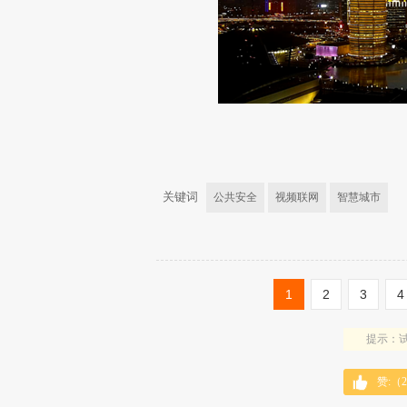
关键词
公共安全
视频联网
智慧城市
1
2
3
4
提示：试
赞:（
2