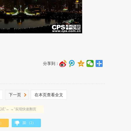
分享到：
下一页
在本页查看全文
试"← →"实现快速翻页
）
踩:（
2
）