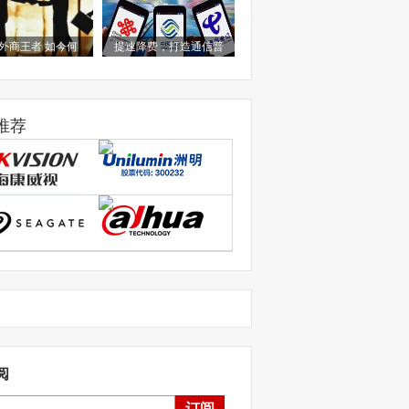
外商王者 如今何
提速降费，打造通信普
推荐
阅
订阅