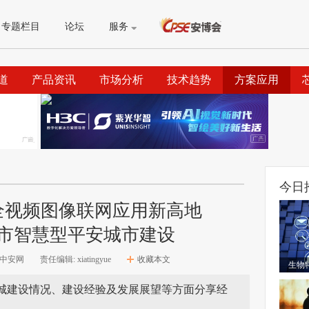
专题栏目
论坛
服务
道
产品资讯
市场分析
技术趋势
方案应用
今日
全视频图像联网应用新高地
市智慧型平安城市建设
S中安网
责任编辑: xiatingyue
收藏本文
生物
安城建设情况、建设经验及发展展望等方面分享经