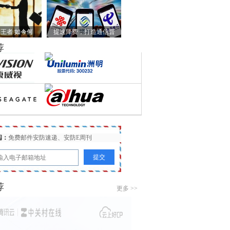
王者 如今何
提速降费，打造通信普
荐
阅：
免费邮件安防速递、安防E周刊
荐
更多 >>