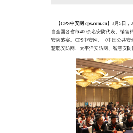
【CPS
中安网
cps.com.cn】
3月5日
自全国各省市400余名
安防
代表、销售
安防盛宴。CPS中安网、《
中国
公共安
慧聪
安防网
、太平洋安防网、智慧安防