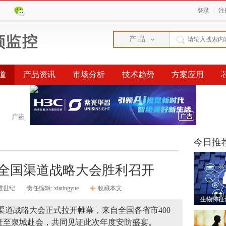
|
登录
注
产 品
道
产品资讯
市场分析
技术趋势
方案应用
今日推
纪全国渠道战略大会胜利召开
维世纪
责任编辑: xiatingyue
收藏本文
生物特征
世纪渠道战略大会正式拉开帷幕，来自全国各省市400
赶至泉城赴会，共同见证此次年度安防盛宴。