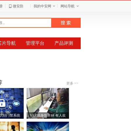
|
|
|
册
微安防
我的中安网
网站导航
芯片导航
管理平台
产品评测
荐
更多 >>
识别门禁系统
VAR现身世界杯 有人欢