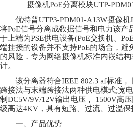
摄像机
PoE
分离模块UTP-PDM01
优特普UTP3-PDM01-A13W摄像机
将
PoE
信号分离成数据信号和电力该产
于上端为PSE供电设备(
PoE
交换机、
Po
端挂接的设备并不支持
PoE
的场合，避
的风险，专为
网络摄像机
标准内嵌结构3
计。
该分离器符合IEEE 802.3 af标准
跨接法与末端跨接法两种供电模式;宽
制DC5V/9V/12V输出电压， 1500V
级高达4KV，具有短路、过流、过温保
一、产品优势