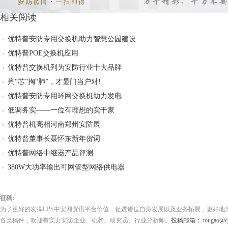
相关阅读
优特普安防专用交换机助力智慧公园建设
优特普POE交换机应用
优特普交换机列为安防行业十大品牌
掏“芯”掏“肺”，才显门当户对!
优特普安防专用环网交换机助力发电
低调务实——一位有理想的实干家
优特普机亮相河南郑州安防展
优特普董事长聂怀东新年贺词
优特普网络中继器产品评测
380W大功率输出可网管型网络供电器
征稿:
为了更好的发挥CPS中安网资讯平台价值，促进诸位自身发展以及业务拓展，更好地
各类稿件，欢迎有实力安防企业、机构、研究员、行业分析师。
投稿邮箱： tougao@cps