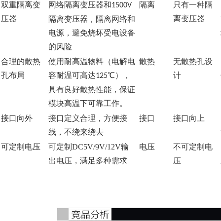
双重隔离变
网络隔离变压器和
隔离
只有一种隔
1500V
压器
离变压器
隔离变压器
，隔离网络和
电源，避免烧坏受电设备
的风险
合理的散热
使用耐高温物料（电解电
散热
无散热孔设
孔布局
容耐温可高达
℃
），
计
125
具有良好散热性能，保证
模块高温下可靠工作。
接口向外
接口定义合理，方便接
接口
接口向上
线，不绕来绕去
可定制电压
可定制DC5V/9V/12V输
电压
不可定制电
出电压，满足多种需求
压