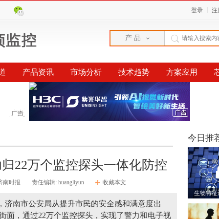
|
登录
注
产 品
道
产品资讯
市场分析
技术趋势
方案应用
今日推
功归22万个监控探头一体化防控
-济南时报
责任编辑: huangliyun
收藏本文
生物特征
中，济南市公安局从提升市民的安全感和满意度出
屯兵街面，通过22万个监控探头，实现了警力和电子视