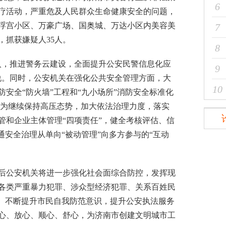
6
疗活动，严重危及人民群众生命健康安全的问题，
浮宫小区、万豪广场、国奥城、万达小区内美容美
7
，抓获嫌疑人35人。
8
，推进警务云建设，全面提升公安民警信息化应
9
说。同时，公安机关在强化
公共安全
管理方面，大
10
安全“防火墙”工程和“九小场所”消防安全标准化
行为继续保持高压态势，加大依法治理力度，落实
管和企业主体管理“四项责任”，健全考核评估、信
通安全治理从单向“被动管理”向多方参与的“互动
公安机关将进一步强化社会面综合防控，发挥现
各类严重暴力犯罪、涉众型经济犯罪、关系百姓民
为。不断提升市民自我防范意识，提升公安执法服务
心、放心、顺心、舒心，为济南市创建文明城市工