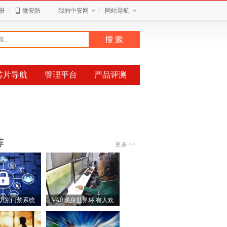
|
|
|
册
微安防
我的中安网
网站导航
芯片导航
管理平台
产品评测
荐
更多 >>
识别门禁系统
VAR现身世界杯 有人欢