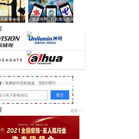
王者 如今何
提速降费，打造通信普
荐
阅：
免费邮件安防速递、安防E周刊
荐
更多 >>