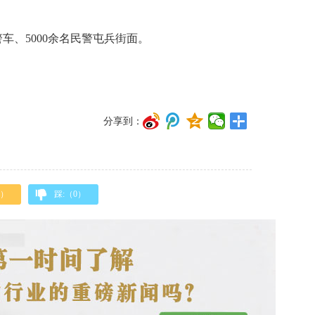
、5000余名民警屯兵街面。
分享到：
）
踩:（
0
）