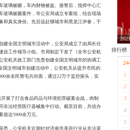
车玻璃被砸，车内财物被盗。接警后，指挥中心汇
汽车玻璃被砸案件，市公安局成立专案组，结合现场
象和真实身份。先后远赴聊城市和黑龙江伊春，于
20
建全国文明城市活动中，公安局成立了由局长任
排行榜
建设工作领导小组。市局制定下发了《全市公安机
公安机关政工部门负责创建全国文明城市的协调工
2
在全国文明城市创建活动中，公安机关从提升市民的
1
000余名民警屯兵街面，通过22万个监控探头，实
2
3
开展了打击食品药品与环境犯罪破案会战，肉制
药非法经营医疗器械集中行动。截至目前，共侦办
4
案值达5900余万元。
5
悉，公安机关近期针对济南市美容行业从非法渠