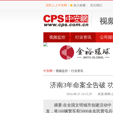
安防人上中安网！
加入收藏
|
关注我们
视频监控
行业资讯
公司报
产品专题
品牌
中安网
>
视频监控
>
行业资讯
济南3年命案全告破 
2014-08-21 14:15:29
来源:舜网
摘要:在全国文明城市创建活动
发，将160辆警车和5000余名民警