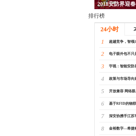
腾讯云·云上好C
排行榜
24小时
1
超越竞争，智领
2
电子眼外包不只
3
宇视：智能安防
4
政策与市场导向
5
开放兼容 网络眼
6
基于RFID的物
7
深安协携手江苏
8
金裕数字—希捷