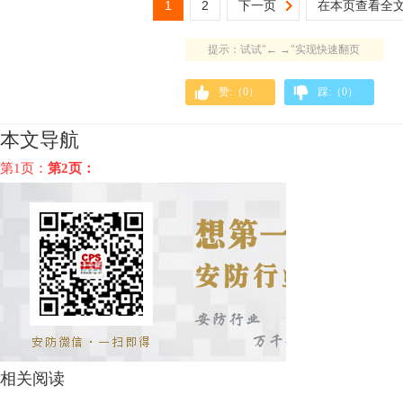
1
2
下一页
在本页查看全
提示：试试"← →"实现快速翻页
赞:（
0
）
踩:（
0
）
本文导航
第1页：
第2页：
相关阅读